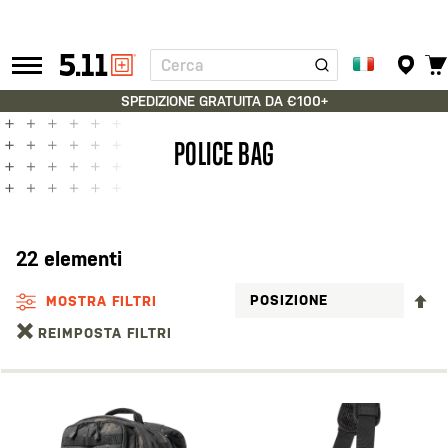
Cerca
Tactical
Gear
SPEDIZIONE GRATUITA DA €100+
POLICE BAG
22
elementi
I
MOSTRA FILTRI
LA
REIMPOSTA FILTRI
D
D