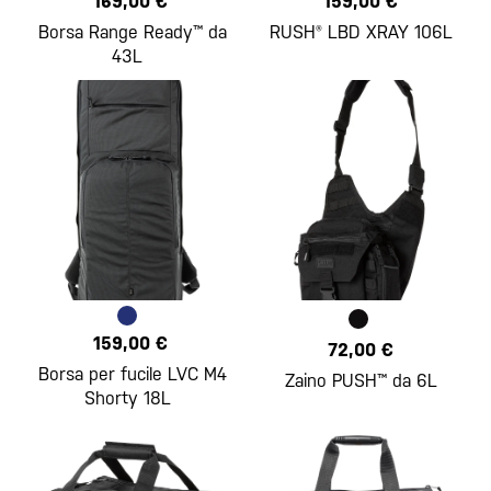
169,00 €
159,00 €
Borsa Range Ready™ da
RUSH® LBD XRAY 106L
43L
159,00 €
72,00 €
Borsa per fucile LVC M4
Zaino PUSH™ da 6L
Shorty 18L