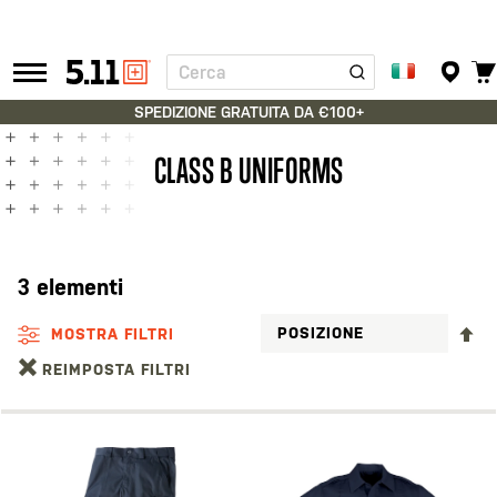
Cerca
Tactical
Gear
SPEDIZIONE GRATUITA DA €100+
CLASS B UNIFORMS
3
elementi
I
MOSTRA FILTRI
LA
REIMPOSTA FILTRI
D
D