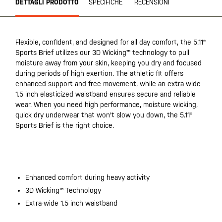
DETTAGLI PRODOTTO
SPECIFICHE
RECENSIONI
Flexible, confident, and designed for all day comfort, the 5.11®
Sports Brief utilizes our 3D Wicking™ technology to pull
moisture away from your skin, keeping you dry and focused
during periods of high exertion. The athletic fit offers
enhanced support and free movement, while an extra wide
1.5 inch elasticized waistband ensures secure and reliable
wear. When you need high performance, moisture wicking,
quick dry underwear that won't slow you down, the 5.11®
Sports Brief is the right choice.
Enhanced comfort during heavy activity
3D Wicking™ Technology
Extra-wide 1.5 inch waistband