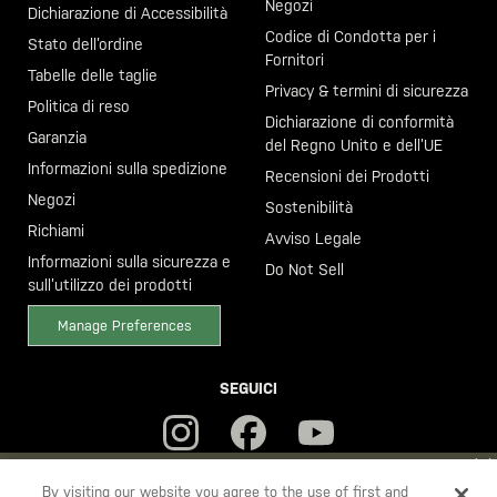
Negozi
Dichiarazione di Accessibilità
Codice di Condotta per i
Stato dell’ordine
Fornitori
Tabelle delle taglie
Privacy & termini di sicurezza
Politica di reso
Dichiarazione di conformità
Garanzia
del Regno Unito e dell’UE
Informazioni sulla spedizione
Recensioni dei Prodotti
Negozi
Sostenibilità
Richiami
Avviso Legale
Informazioni sulla sicurezza e
Do Not Sell
sull’utilizzo dei prodotti
Manage Preferences
SEGUICI
YOU ARE SHOPPING ON OUR
ITALIA
SITE. WOULD YOU LIKE TO
By visiting our website you agree to the use of first and