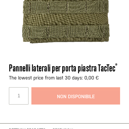
Vai
Pannelli laterali per porta piastra TacTec
®
all'inizio
della
The lowest price from last 30 days: 0,00 €
galleria
di
NON DISPONIBILE
immagini