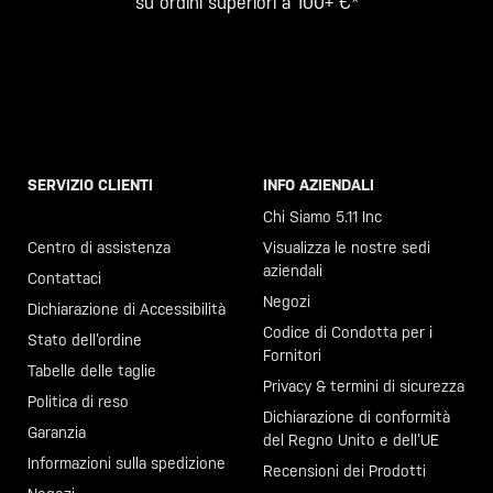
su ordini superiori a 100+ €*
SERVIZIO CLIENTI
INFO AZIENDALI
Chiama il +46 40 23 00 80
Chi Siamo 5.11 Inc
Centro di assistenza
Visualizza le nostre sedi
aziendali
Contattaci
Negozi
Dichiarazione di Accessibilità
Codice di Condotta per i
Stato dell’ordine
Fornitori
Tabelle delle taglie
Privacy & termini di sicurezza
Politica di reso
Dichiarazione di conformità
Garanzia
del Regno Unito e dell’UE
Informazioni sulla spedizione
Recensioni dei Prodotti