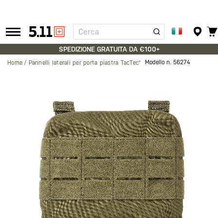
Cerca
Tactical
Gear
SPEDIZIONE GRATUITA DA €100+
Modello n.
56274
Home
Pannelli laterali per porta piastra TacTec®
Vai
alla
fine
della
galleria
di
immagini