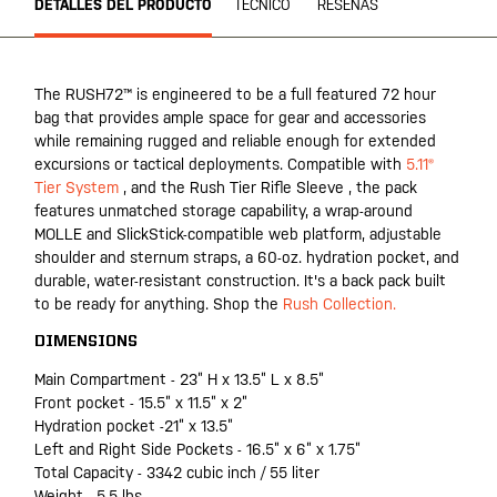
DETALLES DEL PRODUCTO
TÉCNICO
RESEÑAS
The RUSH72™ is engineered to be a full featured 72 hour
bag that provides ample space for gear and accessories
while remaining rugged and reliable enough for extended
excursions or tactical deployments. Compatible with
5.11®
Tier System
, and the Rush Tier Rifle Sleeve , the pack
features unmatched storage capability, a wrap-around
MOLLE and SlickStick-compatible web platform, adjustable
shoulder and sternum straps, a 60-oz. hydration pocket, and
durable, water-resistant construction. It's a back pack built
to be ready for anything. Shop the
Rush Collection.
DIMENSIONS
Main Compartment - 23” H x 13.5” L x 8.5”
Front pocket - 15.5” x 11.5” x 2”
Hydration pocket -21” x 13.5”
Left and Right Side Pockets - 16.5” x 6” x 1.75”
Total Capacity - 3342 cubic inch / 55 liter
Weight - 5.5 lbs