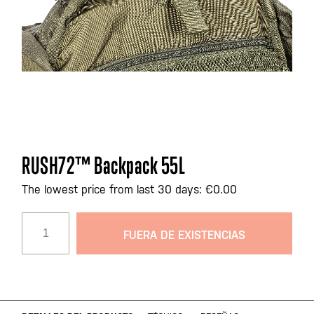
Saltar
RUSH72™ Backpack 55L
al
comienzo
The lowest price from last 30 days: €0.00
de
la
FUERA DE EXISTENCIAS
galería
de
imágenes