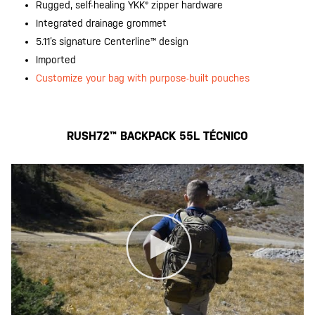
Rugged, self-healing YKK® zipper hardware
Integrated drainage grommet
5.11’s signature Centerline™ design
Imported
Customize your bag with purpose-built pouches
RUSH72™ BACKPACK 55L TÉCNICO