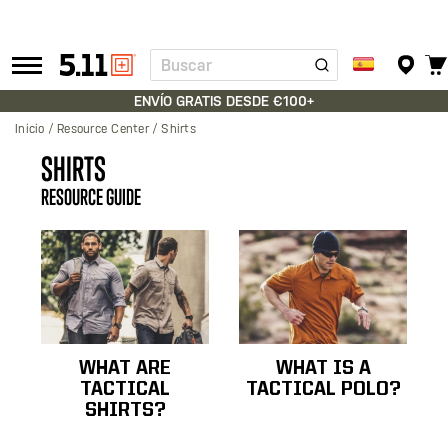
Buscar
Tactical
Gear
ENVÍO GRATIS DESDE €100+
Inicio
Resource Center
Shirts
SHIRTS
RESOURCE GUIDE
WHAT ARE
WHAT IS A
TACTICAL
TACTICAL POLO?
SHIRTS?