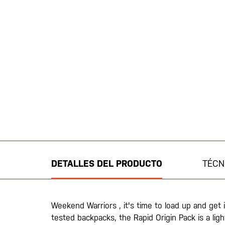
Saltar
al
comienzo
de
DETALLES DEL PRODUCTO
TÉCN
la
galería
de
imágenes
Weekend Warriors , it's time to load up and get i
tested backpacks, the Rapid Origin Pack is a li