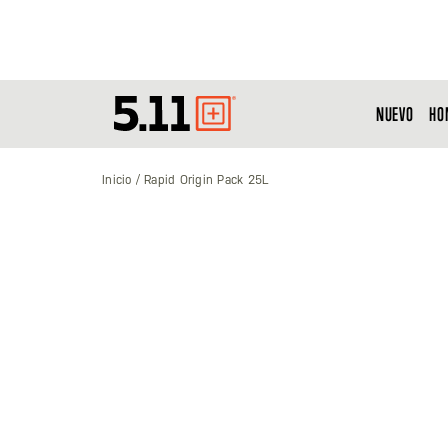
NUEVO
HO
Tactical
Gear
Inicio
Rapid Origin Pack 25L
Saltar
al
final
de
la
galería
de
imágenes