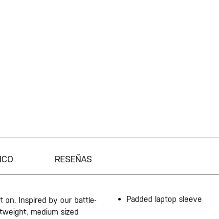
ICO
RESEÑAS
Padded laptop sleeve
t on. Inspired by our battle-
ghtweight, medium sized