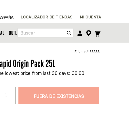
Ir
LOCALIZADOR DE TIENDAS
MI CUENTA
ESPAÑA
al
contenido
TOGGLE
NAL
OUTLET
Buscar
CART
MENU
Estilo n.º
56355
apid Origin Pack 25L
he lowest price from last 30 days: €0.00
FUERA DE EXISTENCIAS