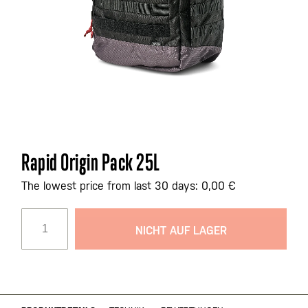
Zum
Rapid Origin Pack 25L
Anfang
der
The lowest price from last 30 days: 0,00 €
Bildgalerie
springen
NICHT AUF LAGER