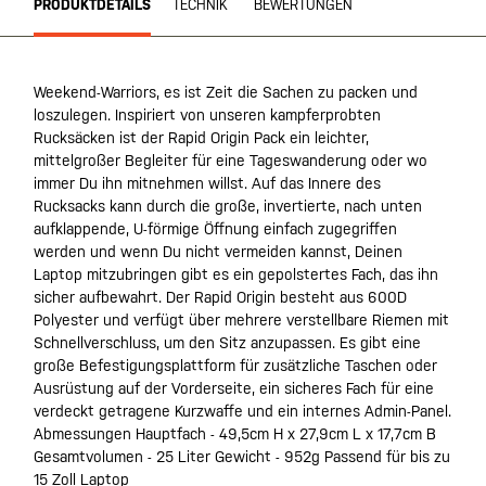
PRODUKTDETAILS
TECHNIK
BEWERTUNGEN
Weekend-Warriors, es ist Zeit die Sachen zu packen und
loszulegen. Inspiriert von unseren kampferprobten
Rucksäcken ist der Rapid Origin Pack ein leichter,
mittelgroßer Begleiter für eine Tageswanderung oder wo
immer Du ihn mitnehmen willst. Auf das Innere des
Rucksacks kann durch die große, invertierte, nach unten
aufklappende, U-förmige Öffnung einfach zugegriffen
werden und wenn Du nicht vermeiden kannst, Deinen
Laptop mitzubringen gibt es ein gepolstertes Fach, das ihn
sicher aufbewahrt. Der Rapid Origin besteht aus 600D
Polyester und verfügt über mehrere verstellbare Riemen mit
Schnellverschluss, um den Sitz anzupassen. Es gibt eine
große Befestigungsplattform für zusätzliche Taschen oder
Ausrüstung auf der Vorderseite, ein sicheres Fach für eine
verdeckt getragene Kurzwaffe und ein internes Admin-Panel.
Abmessungen Hauptfach - 49,5cm H x 27,9cm L x 17,7cm B
Gesamtvolumen - 25 Liter Gewicht - 952g Passend für bis zu
15 Zoll Laptop