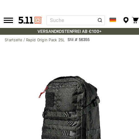
Suche
Tactical
Gear
VERSANDKOSTENFREI AB €100+
Stil #
56355
Startseite
Rapid Origin Pack 25L
Zum
Ende
der
Bildgalerie
springen