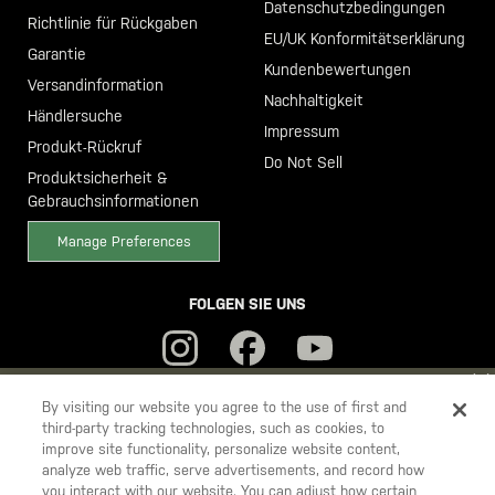
Datenschutzbedingungen
Richtlinie für Rückgaben
EU/UK Konformitätserklärung
Garantie
Kundenbewertungen
Versandinformation
Nachhaltigkeit
Händlersuche
Impressum
Produkt-Rückruf
Do Not Sell
Produktsicherheit &
Gebrauchsinformationen
Manage Preferences
FOLGEN SIE UNS
YOU ARE SHOPPING ON OUR
DEUTSCHLAND
SITE. WOULD YOU
By visiting our website you agree to the use of first and
third-party tracking technologies, such as cookies, to
LIKE TO SHIP TO ANOTHER COUNTRY?
improve site functionality, personalize website content,
5.11
STAY ON
DEUTSCHLAND
analyze web traffic, serve advertisements, and record how
Tactical
you interact with our website. You can adjust how certain