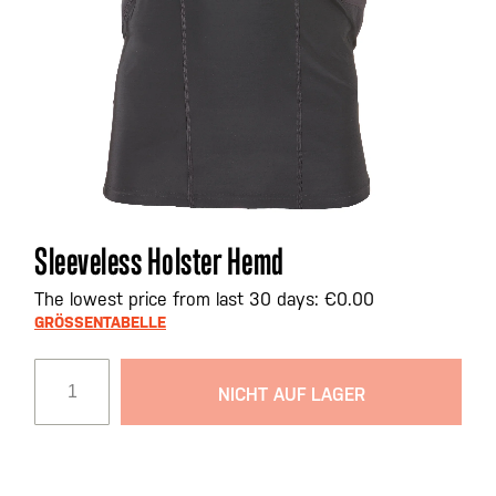
Zum
Sleeveless Holster Hemd
Anfang
der
The lowest price from last 30 days: €0.00
Bildgalerie
GRÖSSENTABELLE
springen
NICHT AUF LAGER