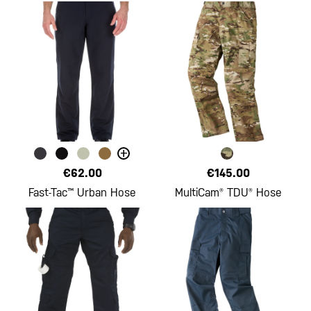
+
€62.00
€145.00
Fast-Tac™ Urban Hose
MultiCam® TDU® Hose