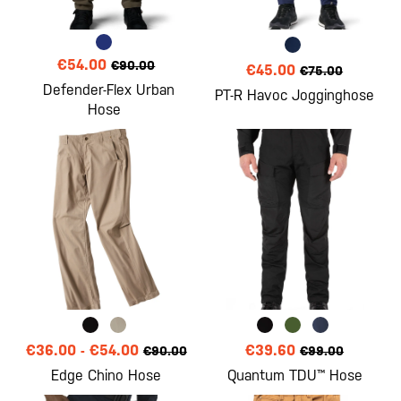
€54.00
€90.00
€45.00
€75.00
Defender-Flex Urban
PT-R Havoc Jogginghose
Hose
€36.00
-
€54.00
€39.60
€90.00
€99.00
Edge Chino Hose
Quantum TDU™ Hose