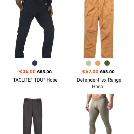
€34.00
€57.00
€85.00
€95.00
TACLITE® TDU® Hose
Defender-Flex Range
Hose