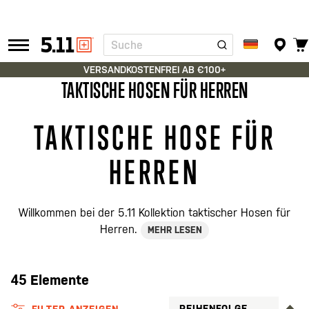
Suche
Tactical
Gear
VERSANDKOSTENFREI AB €100+
TAKTISCHE HOSEN FÜR HERREN
TAKTISCHE HOSE FÜR
HERREN
Willkommen bei der 5.11 Kollektion taktischer Hosen für
Herren.
MEHR LESEN
45
Elemente
A
FILTER ANZEIGEN