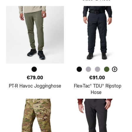
+
€79.00
€91.00
PT-R Havoc Jogginghose
Flex-Tac® TDU® Ripstop
Hose