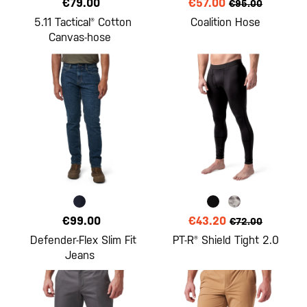
€79.00
€57.00
€95.00
5.11 Tactical® Cotton
Coalition Hose
Canvas-hose
€99.00
€43.20
€72.00
Defender-Flex Slim Fit
PT-R® Shield Tight 2.0
Jeans