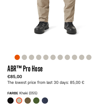
Zum
ABR™ Pro Hose
Anfang
der
€85,00
Bildgalerie
The lowest price from last 30 days: 85,00 €
springen
Khaki (055)
FARBE