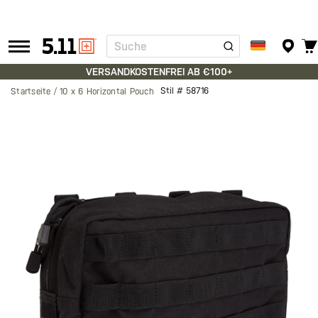
Suche
Tactical
Gear
VERSANDKOSTENFREI AB €100+
Stil #
58716
Startseite
10 x 6 Horizontal Pouch
Zum
Ende
der
Bildgalerie
springen