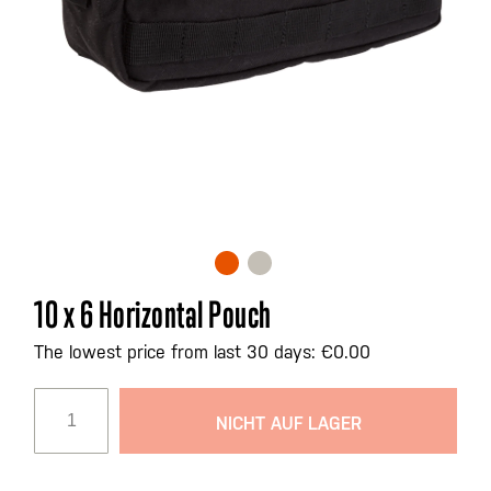
Zum
10 x 6 Horizontal Pouch
Anfang
der
The lowest price from last 30 days: €0.00
Bildgalerie
springen
NICHT AUF LAGER