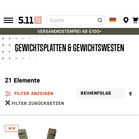
Suche
Tactical
Gear
VERSANDKOSTENFREI AB €100+
GEWICHTSPLATTEN & GEWICHTSWESTEN
21
Elemente
A
FILTER ANZEIGEN
S
FILTER ZURÜCKSETZEN