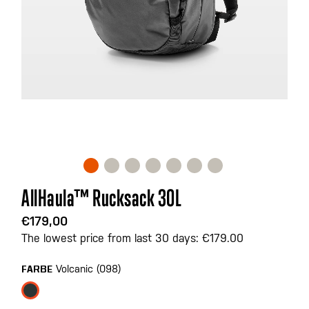
Zum
AllHaula™ Rucksack 30L
Anfang
der
€179,00
Bildgalerie
The lowest price from last 30 days: €179.00
springen
Volcanic (098)
FARBE