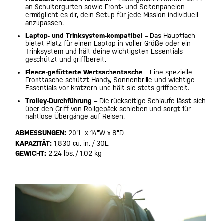
an Schultergurten sowie Front- und Seitenpanelen
ermöglicht es dir, dein Setup für jede Mission individuell
anzupassen.
Laptop- und Trinksystem-kompatibel
– Das Hauptfach
bietet Platz für einen Laptop in voller Größe oder ein
Trinksystem und hält deine wichtigsten Essentials
geschützt und griffbereit.
Fleece-gefütterte Wertsachentasche
– Eine spezielle
Fronttasche schützt Handy, Sonnenbrille und wichtige
Essentials vor Kratzern und hält sie stets griffbereit.
Trolley-Durchführung
– Die rückseitige Schlaufe lässt sich
über den Griff von Rollgepäck schieben und sorgt für
nahtlose Übergänge auf Reisen.
ABMESSUNGEN:
20"L x 14"W x 8"D
KAPAZITÄT:
1,830 cu. in. / 30L
GEWICHT:
2.24 lbs. / 1.02 kg