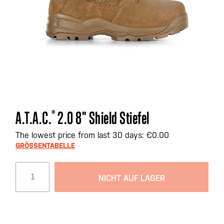
Zum
A.T.A.C.
®
2.0 8" Shield Stiefel
Anfang
der
The lowest price from last 30 days: €0.00
Bildgalerie
GRÖSSENTABELLE
springen
NICHT AUF LAGER