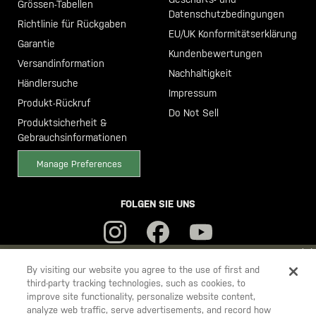
Grössen-Tabellen
Datenschutzbedingungen
Richtlinie für Rückgaben
EU/UK Konformitätserklärung
Garantie
Kundenbewertungen
Versandinformation
Nachhaltigkeit
Händlersuche
Impressum
Produkt-Rückruf
Do Not Sell
Produktsicherheit &
Gebrauchsinformationen
Manage Preferences
FOLGEN SIE UNS
YOU ARE SHOPPING ON OUR
DEUTSCHLAND
SITE. WOULD YOU
By visiting our website you agree to the use of first and
third-party tracking technologies, such as cookies, to
LIKE TO SHIP TO ANOTHER COUNTRY?
improve site functionality, personalize website content,
5.11
STAY ON
DEUTSCHLAND
analyze web traffic, serve advertisements, and record how