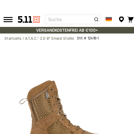
Suche
Tactical
Gear
VERSANDKOSTENFREI AB €100+
Stil #
12416-1
Startseite
A.T.A.C.® 2.0 8" Shield Stiefel
Zum
Ende
der
Bildgalerie
springen