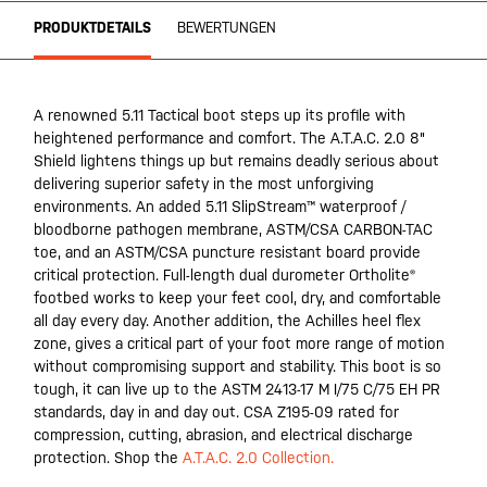
PRODUKTDETAILS
BEWERTUNGEN
A renowned 5.11 Tactical boot steps up its profile with
heightened performance and comfort. The A.T.A.C. 2.0 8"
Shield lightens things up but remains deadly serious about
delivering superior safety in the most unforgiving
environments. An added 5.11 SlipStream™ waterproof /
bloodborne pathogen membrane, ASTM/CSA CARBON-TAC
toe, and an ASTM/CSA puncture resistant board provide
critical protection. Full-length dual durometer Ortholite®
footbed works to keep your feet cool, dry, and comfortable
all day every day. Another addition, the Achilles heel flex
zone, gives a critical part of your foot more range of motion
without compromising support and stability. This boot is so
tough, it can live up to the ASTM 2413-17 M I/75 C/75 EH PR
standards, day in and day out. CSA Z195-09 rated for
compression, cutting, abrasion, and electrical discharge
protection. Shop the
A.T.A.C. 2.0 Collection.