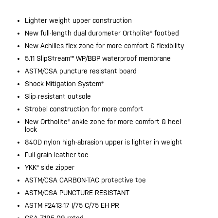
Lighter weight upper construction
New full-length dual durometer Ortholite® footbed
New Achilles flex zone for more comfort & flexibility
5.11 SlipStream™ WP/BBP waterproof membrane
ASTM/CSA puncture resistant board
Shock Mitigation System®
Slip-resistant outsole
Strobel construction for more comfort
New Ortholite® ankle zone for more comfort & heel
lock
840D nylon high-abrasion upper is lighter in weight
Full grain leather toe
YKK® side zipper
ASTM/CSA CARBON-TAC protective toe
ASTM/CSA PUNCTURE RESISTANT
ASTM F2413-17 I/75 C/75 EH PR