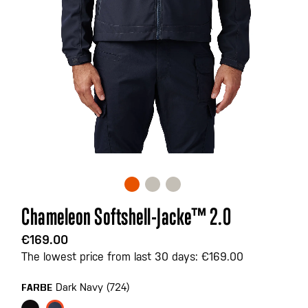
Zum
Chameleon Softshell-Jacke™ 2.0
Anfang
der
€169.00
Bildgalerie
The lowest price from last 30 days: €169.00
springen
Dark Navy (724)
FARBE