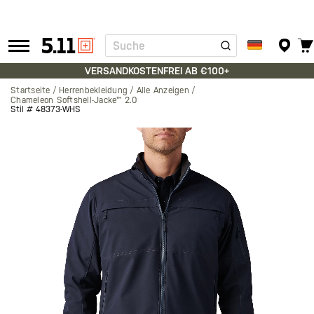
Suche
Tactical
Gear
VERSANDKOSTENFREI AB €100+
Startseite
Herrenbekleidung
Alle Anzeigen
Chameleon Softshell-Jacke™ 2.0
Stil #
48373-WHS
Zum
Ende
der
Bildgalerie
springen