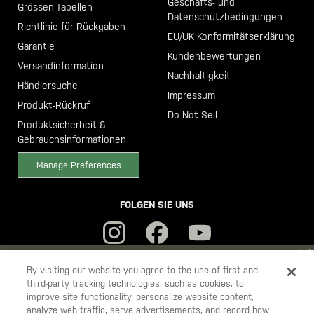
Geschäfts- und
Grössen-Tabellen
Datenschutzbedingungen
Richtlinie für Rückgaben
EU/UK Konformitätserklärung
Garantie
Kundenbewertungen
Versandinformation
Nachhaltigkeit
Händlersuche
Impressum
Produkt-Rückruf
Do Not Sell
Produktsicherheit &
Gebrauchsinformationen
Manage Preferences
FOLGEN SIE UNS
YOU ARE SHOPPING ON OUR
DEUTSCHLAND
SITE. WOULD YOU
By visiting our website you agree to the use of first and
third-party tracking technologies, such as cookies, to
LIKE TO SHIP TO ANOTHER COUNTRY?
improve site functionality, personalize website content,
5.11
STAY ON
DEUTSCHLAND
analyze web traffic, serve advertisements, and record how