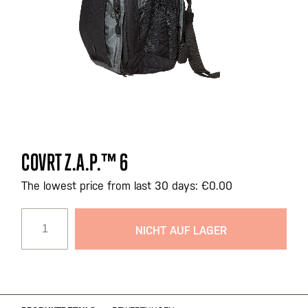
Zum
COVRT Z.A.P.™ 6
Anfang
der
The lowest price from last 30 days: €0.00
Bildgalerie
springen
NICHT AUF LAGER