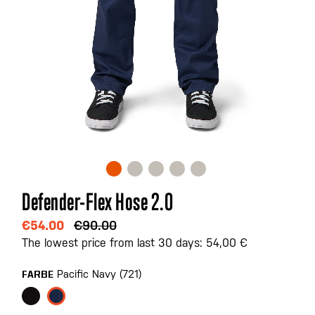
Zum
Defender-Flex Hose 2.0
Anfang
der
€54.00
€90.00
Bildgalerie
The lowest price from last 30 days: 54,00 €
springen
Pacific Navy (721)
FARBE