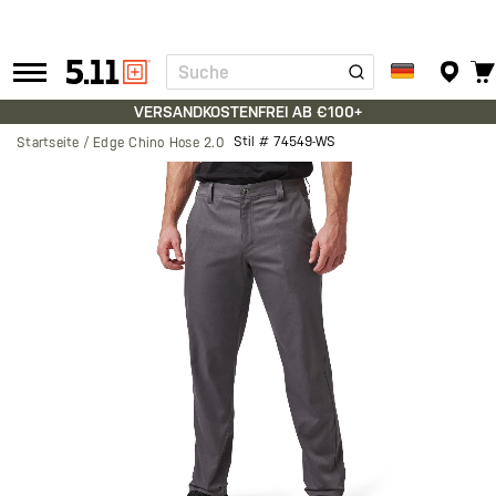
Suche
Tactical
Gear
VERSANDKOSTENFREI AB €100+
Stil #
74549-WS
Startseite
Edge Chino Hose 2.0
Zum
Ende
der
Bildgalerie
springen