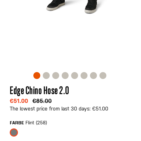
Zum
Edge Chino Hose 2.0
Anfang
der
€51.00
€85.00
Bildgalerie
The lowest price from last 30 days: €51.00
springen
Flint (258)
FARBE