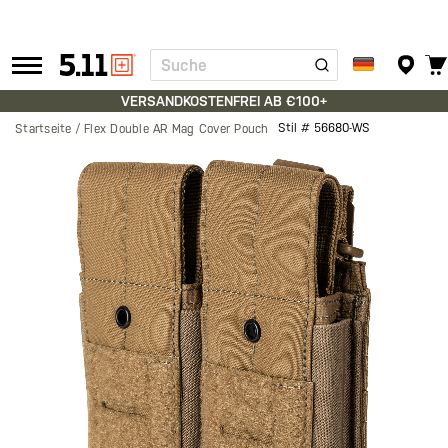
Suche
Tactical
Gear
VERSANDKOSTENFREI AB €100+
Stil #
56680-WS
Startseite
Flex Double AR Mag Cover Pouch
Zum
Ende
der
Bildgalerie
springen