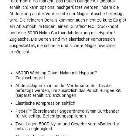
für erhöhte Haltbarkeit. Das Pouch Bungee Kit (separat
erhältlich) kann optional nachgerüstet werden, indem die
Abdeckung an der Vorderseite der Magazintasche befestigt
wird. Die feineren Details kommen auch nicht zu kurz: Es gibt
ein Ablaufloch im Boden, einen Duraflex® G.C. Druckknopf
und eine 500D Nylon Gurtbandabdeckung mit Hypalon®
Zuglasche. Die Seiten sind mit elastischer Kompression
ausgestattet, die schnelle und sichere Magazinwechsel
ermöglicht.
N500D Webbing Cover Nylon mit Hypalon™
Zuglaschengriff
Abdeckklappe kann an der Vorderseite der Tasche
befestigt werden, um zusätzlich das Pouch Bungee Kit
(separat erhältlich) anzubringen
Elastische Kompression seitlich
Flex-HT™ übereinander angeordnete 13mm Gurtbänder
für vielseitige Befestigungsoptionen
Zwei Lagen 500D Nylon und Gewebe vorne/Boden für
extra Langlebigkeit