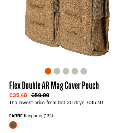
Zum
Flex Double AR Mag Cover Pouch
Anfang
der
€35,40
€59,00
Bildgalerie
The lowest price from last 30 days: €35.40
springen
Kangaroo (134)
FARBE