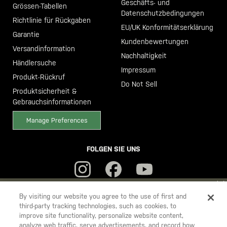
Geschäfts- und
Grössen-Tabellen
Datenschutzbedingungen
Richtlinie für Rückgaben
EU/UK Konformitätserklärung
Garantie
Kundenbewertungen
Versandinformation
Nachhaltigkeit
Händlersuche
Impressum
Produkt-Rückruf
Do Not Sell
Produktsicherheit &
Gebrauchsinformationen
Manage Preferences
FOLGEN SIE UNS
YOU ARE SHOPPING ON OUR
DEUTSCHLAND
SITE. WOULD YOU
By visiting our website you agree to the use of first and
third-party tracking technologies, such as cookies, to
LIKE TO SHIP TO ANOTHER COUNTRY?
improve site functionality, personalize website content,
5.11
STAY ON
DEUTSCHLAND
analyze web traffic, serve advertisements, and record how