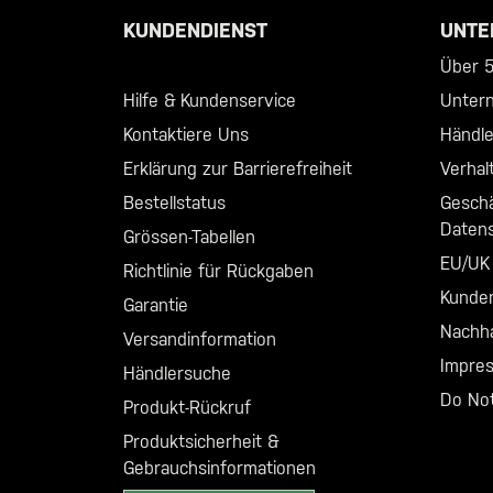
KUNDENDIENST
UNTE
Call +46 40 23 00 80
Über 5.
Hilfe & Kundenservice
Unter
Kontaktiere Uns
Händl
Erklärung zur Barrierefreiheit
Verhal
Bestellstatus
Geschä
Daten
Grössen-Tabellen
EU/UK 
Richtlinie für Rückgaben
Kunde
Garantie
Nachha
Versandinformation
Impre
Händlersuche
Do Not
Produkt-Rückruf
Produktsicherheit &
Gebrauchsinformationen