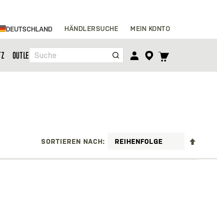
Zum
HÄNDLERSUCHE
MEIN KONTO
DEUTSCHLAND
Inhalt
springen
TOGGLE
TZ
OUTLET
Suche
CART
MENU
ABST
SORTIEREN NACH
SORT