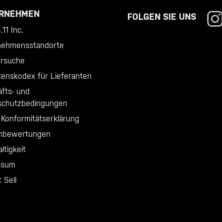
RNEHMEN
FOLGEN SIE UNS
11 Inc.
nehmensstandorte
ersuche
tenskodex für Lieferanten
fts- und
schutzbedingungen
Konformitätserklärung
nbewertungen
ltigkeit
ssum
 Sell