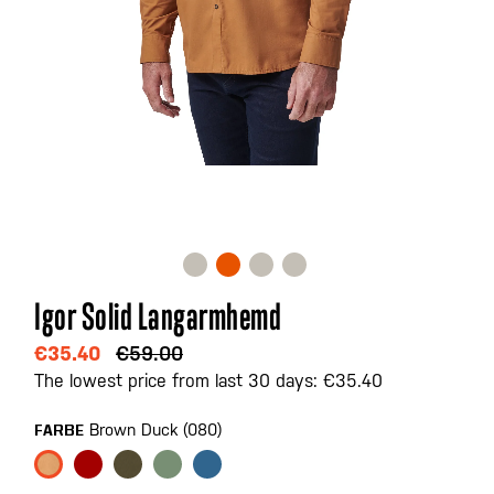
Zum
Igor Solid Langarmhemd
Anfang
der
€35.40
€59.00
Bildgalerie
The lowest price from last 30 days: €35.40
springen
Brown Duck (080)
FARBE