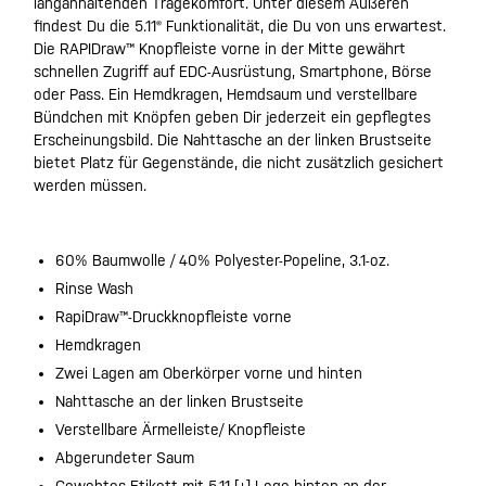
langanhaltenden Tragekomfort. Unter diesem Äußeren
findest Du die 5.11® Funktionalität, die Du von uns erwartest.
Die RAPIDraw™ Knopfleiste vorne in der Mitte gewährt
schnellen Zugriff auf EDC-Ausrüstung, Smartphone, Börse
oder Pass. Ein Hemdkragen, Hemdsaum und verstellbare
Bündchen mit Knöpfen geben Dir jederzeit ein gepflegtes
Erscheinungsbild. Die Nahttasche an der linken Brustseite
bietet Platz für Gegenstände, die nicht zusätzlich gesichert
werden müssen.
60% Baumwolle / 40% Polyester-Popeline, 3.1-oz.
Rinse Wash
RapiDraw™-Druckknopfleiste vorne
Hemdkragen
Zwei Lagen am Oberkörper vorne und hinten
Nahttasche an der linken Brustseite
Verstellbare Ärmelleiste/ Knopfleiste
Abgerundeter Saum