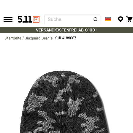
Suche
Tactical
Gear
VERSANDKOSTENFREI AB €100+
Stil #
89087
Startseite
Jacquard Beanie
Zum
Ende
der
Bildgalerie
springen