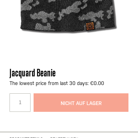
Zum
Jacquard Beanie
Anfang
der
The lowest price from last 30 days: €0.00
Bildgalerie
springen
NICHT AUF LAGER