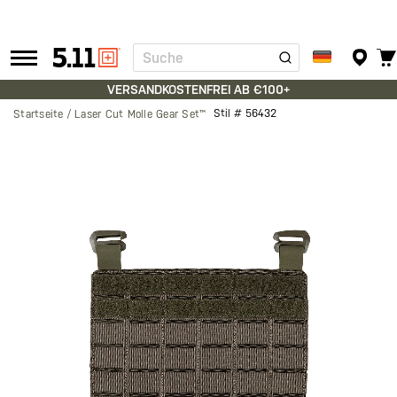
Suche
Tactical
Gear
VERSANDKOSTENFREI AB €100+
Stil #
56432
Startseite
Laser Cut Molle Gear Set™
Zum
Ende
der
Bildgalerie
springen