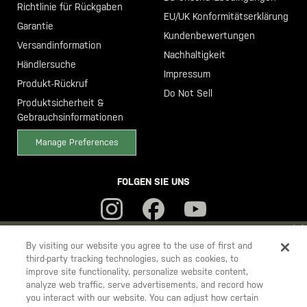
Richtlinie für Rückgaben
EU/UK Konformitätserklärung
Garantie
Kundenbewertungen
Versandinformation
Nachhaltigkeit
Händlersuche
Impressum
Produkt-Rückruf
Do Not Sell
Produktsicherheit &
Gebrauchsinformationen
Manage Preferences
FOLGEN SIE UNS
YOU ARE SHOPPING ON OUR
DEUTSCHLAND
SITE. WOULD YOU
By visiting our website you agree to the use of first and
third-party tracking technologies, such as cookies, to
LIKE TO SHIP TO ANOTHER COUNTRY?
improve site functionality, personalize website content,
5.11
STAY ON
DEUTSCHLAND
analyze web traffic, serve advertisements, and record how
Tactical
you interact with our website. You can adjust how certain