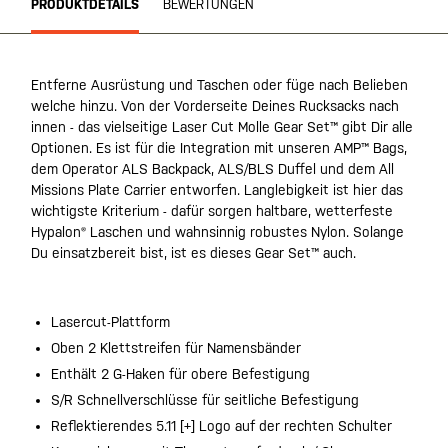
PRODUKTDETAILS
BEWERTUNGEN
Entferne Ausrüstung und Taschen oder füge nach Belieben
welche hinzu. Von der Vorderseite Deines Rucksacks nach
innen - das vielseitige Laser Cut Molle Gear Set™ gibt Dir alle
Optionen. Es ist für die Integration mit unseren AMP™ Bags,
dem Operator ALS Backpack, ALS/BLS Duffel und dem All
Missions Plate Carrier entworfen. Langlebigkeit ist hier das
wichtigste Kriterium - dafür sorgen haltbare, wetterfeste
Hypalon® Laschen und wahnsinnig robustes Nylon. Solange
Du einsatzbereit bist, ist es dieses Gear Set™ auch.
Lasercut-Plattform
Oben 2 Klettstreifen für Namensbänder
Enthält 2 G-Haken für obere Befestigung
S/R Schnellverschlüsse für seitliche Befestigung
Reflektierendes 5.11 [+] Logo auf der rechten Schulter