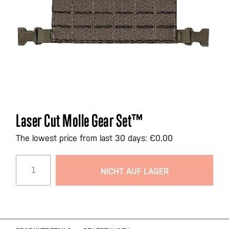
Zum
Laser Cut Molle Gear Set™
Anfang
der
The lowest price from last 30 days: €0.00
Bildgalerie
springen
NICHT AUF LAGER