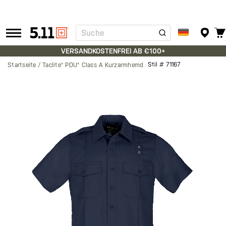
Suche
Tactical
Gear
VERSANDKOSTENFREI AB €100+
Stil #
71167
Startseite
Taclite® PDU® Class A Kurzarmhemd
Zum
Ende
der
Bildgalerie
springen