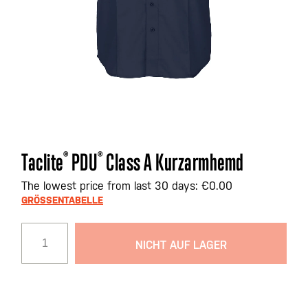
Zum
Taclite
®
PDU
®
Class A Kurzarmhemd
Anfang
der
The lowest price from last 30 days: €0.00
Bildgalerie
GRÖSSENTABELLE
springen
NICHT AUF LAGER