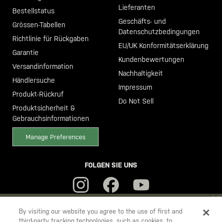
Lieferanten
Bestellstatus
Geschäfts- und
Grössen-Tabellen
Datenschutzbedingungen
Richtlinie für Rückgaben
EU/UK Konformitätserklärung
Garantie
Kundenbewertungen
Versandinformation
Nachhaltigkeit
Händlersuche
Impressum
Produkt-Rückruf
Do Not Sell
Produktsicherheit &
Gebrauchsinformationen
Manage Preferences
FOLGEN SIE UNS
YOU ARE SHOPPING ON OUR
DEUTSCHLAND
SITE. WOULD YOU
By visiting our website you agree to the use of first and
third-party tracking technologies, such as cookies, to
LIKE TO SHIP TO ANOTHER COUNTRY?