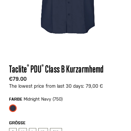
Zum
Taclite
®
PDU
®
Class B Kurzarmhemd
Anfang
der
€79.00
Bildgalerie
The lowest price from last 30 days: 79,00 €
springen
Midnight Navy (750)
FARBE
GRÖSSE