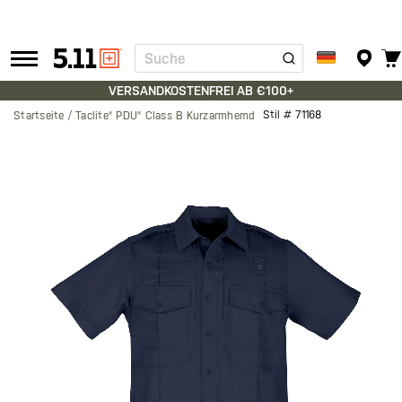
Suche
Tactical
Gear
VERSANDKOSTENFREI AB €100+
Stil #
71168
Startseite
Taclite® PDU® Class B Kurzarmhemd
Zum
Ende
der
Bildgalerie
springen