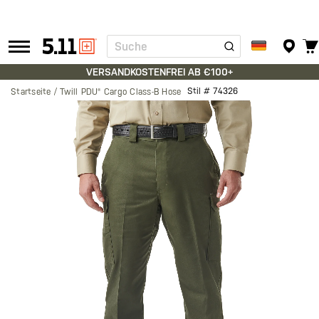
Suche
Tactical
Gear
VERSANDKOSTENFREI AB €100+
Stil #
74326
Startseite
Twill PDU® Cargo Class-B Hose
Zum
Ende
der
Bildgalerie
springen