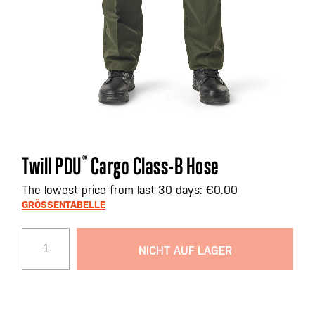
Zum
Twill PDU
®
Cargo Class-B Hose
Anfang
der
The lowest price from last 30 days: €0.00
Bildgalerie
GRÖSSENTABELLE
springen
NICHT AUF LAGER