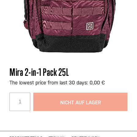
Zum
Mira 2-in-1 Pack 25L
Anfang
der
The lowest price from last 30 days: 0,00 €
Bildgalerie
springen
NICHT AUF LAGER