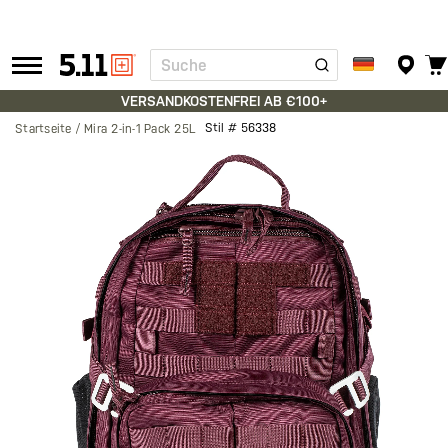
Suche
Tactical
Gear
VERSANDKOSTENFREI AB €100+
Stil #
56338
Startseite
Mira 2-in-1 Pack 25L
Zum
Ende
der
Bildgalerie
springen