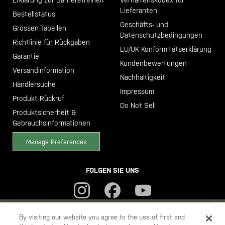
Erklärung zur Barrierefreiheit
Verhaltenskodex für
Lieferanten
Bestellstatus
Geschäfts- und
Grössen-Tabellen
Datenschutzbedingungen
Richtlinie für Rückgaben
EU/UK Konformitätserklärung
Garantie
Kundenbewertungen
Versandinformation
Nachhaltigkeit
Händlersuche
Impressum
Produkt-Rückruf
Do Not Sell
Produktsicherheit &
Gebrauchsinformationen
Manage Preferences
FOLGEN SIE UNS
YOU ARE SHOPPING ON OUR
DEUTSCHLAND
SITE. WOULD YOU
By visiting our website you agree to the use of first and