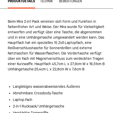
PRODUKTDETAILS
TECHNIK
BEWERTUNGEN
Beim Mira 2-in1 Pack vereinen sich Form und Funktion in
farbenfroher Art und Weise. Der Mira wurde für Vielseitigkeit
entworfen und verfügt über eine Tasche, die abgenommen
und in eine Umhängetasche umgewandelt werden kann. Das
Hauptfach hat ein spezielles 15 Zoll-Laptopfach, eine
Reißverschlusstasche für Sonnenbrillen und externe
Netztaschen für Wasserflaschen. Die Vordertasche verfügt
über ein Fach mit Magnetverschluss zum verdeckten Tragen
einer Kurzwaffe. Hauptfach 45,7cm L x 27,9cm W x 16,51cm B
Umhängetasche:25,4cm L x 22,8cm W x 7,6cm B
Langlebiges wasserabweisendes Äußeres
Abnehmbare Crossbody-Tasche
Laptop-Fach
2-in-1 Rucksack/ Umhängetasche
Verstärkte Tragegriffe