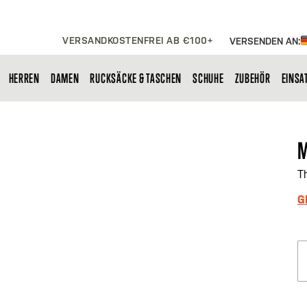
VERSANDKOSTENFREI AB €100+
VERSENDEN AN:
HERREN
DAMEN
RUCKSÄCKE & TASCHEN
SCHUHE
ZUBEHÖR
EINSA
M
T
G