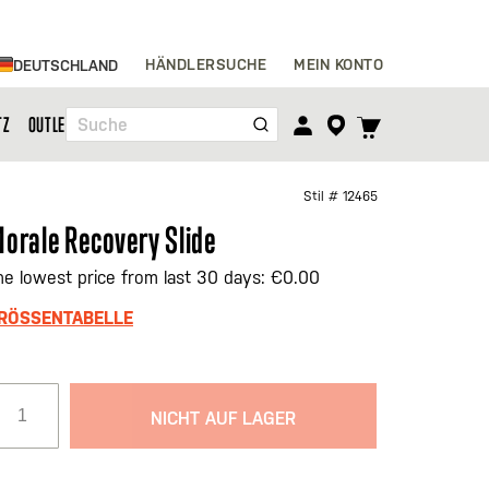
Zum
HÄNDLERSUCHE
MEIN KONTO
DEUTSCHLAND
Inhalt
springen
TOGGLE
TZ
OUTLET
Suche
CART
MENU
Stil #
12465
orale Recovery Slide
he lowest price from last 30 days: €0.00
RÖSSENTABELLE
NICHT AUF LAGER