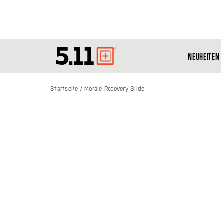
NEUHEITEN
Tactical
Gear
Startseite
Morale Recovery Slide
Zum
Ende
der
Bildgalerie
springen