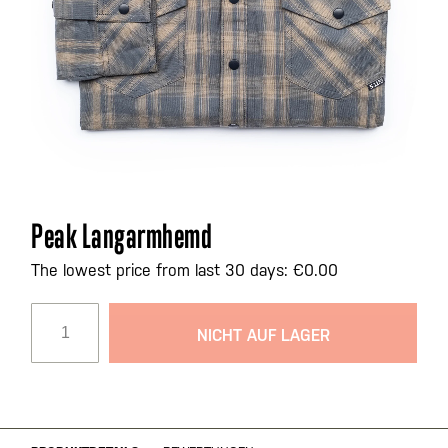
Zum
Peak Langarmhemd
Anfang
der
The lowest price from last 30 days: €0.00
Bildgalerie
springen
NICHT AUF LAGER