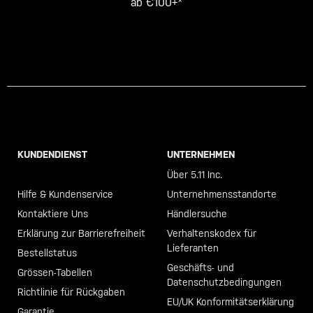
ab €100+*
KUNDENDIENST
UNTERNEHMEN
Call +46 40 23 00 80
Über 5.11 Inc.
Hilfe & Kundenservice
Unternehmensstandorte
Kontaktiere Uns
Händlersuche
Erklärung zur Barrierefreiheit
Verhaltenskodex für
Lieferanten
Bestellstatus
Geschäfts- und
Grössen-Tabellen
Datenschutzbedingungen
Richtlinie für Rückgaben
EU/UK Konformitätserklärung
Garantie