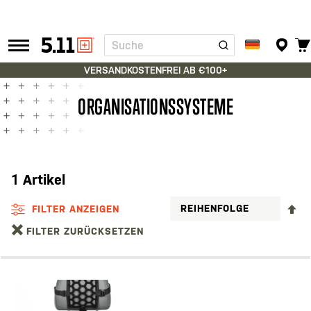
Suche
Tactical
Gear
VERSANDKOSTENFREI AB €100+
ORGANISATIONSSYSTEME
1
Artikel
A
FILTER ANZEIGEN
S
FILTER ZURÜCKSETZEN