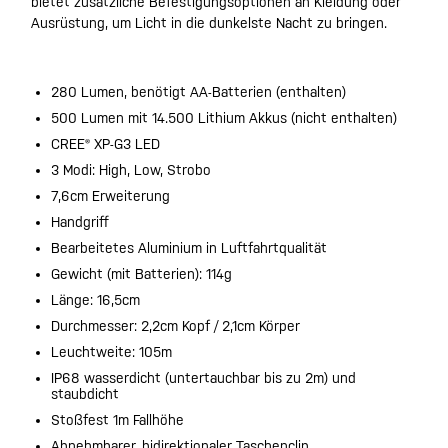
bietet zusätzliche Befestigungsoptionen an Kleidung oder
Ausrüstung, um Licht in die dunkelste Nacht zu bringen.
280 Lumen, benötigt AA-Batterien (enthalten)
500 Lumen mit 14.500 Lithium Akkus (nicht enthalten)
CREE® XP-G3 LED
3 Modi: High, Low, Strobo
7,6cm Erweiterung
Handgriff
Bearbeitetes Aluminium in Luftfahrtqualität
Gewicht (mit Batterien): 114g
Länge: 16,5cm
Durchmesser: 2,2cm Kopf / 2,1cm Körper
Leuchtweite: 105m
IP68 wasserdicht (untertauchbar bis zu 2m) und
staubdicht
Stoßfest 1m Fallhöhe
Abnehmbarer, bidirektionaler Taschenclip