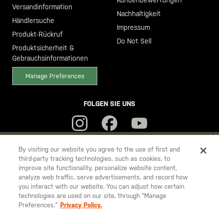
Versandinformation
Nachhaltigkeit
Händlersuche
Impressum
Produkt-Rückruf
Do Not Sell
Produktsicherheit &
Gebrauchsinformationen
Manage Preferences
FOLGEN SIE UNS
YOU ARE SHOPPING ON OUR
DEUTSCHLAND
SITE. WOULD YOU
By visiting our website you agree to the use of first and
third-party tracking technologies, such as cookies, to
LIKE TO SHIP TO ANOTHER COUNTRY?
improve site functionality, personalize website content,
5.11
STAY ON
DEUTSCHLAND
analyze web traffic, serve advertisements, and record how
Tactical
you interact with our website. You can adjust how certain
CHANGE COUNTRY
technologies are used on our site, through “Manage
Preferences.”
Privacy Policy.
© 2026 5.11, Inc. Alle Rechte vorbehalten.
EUROPE