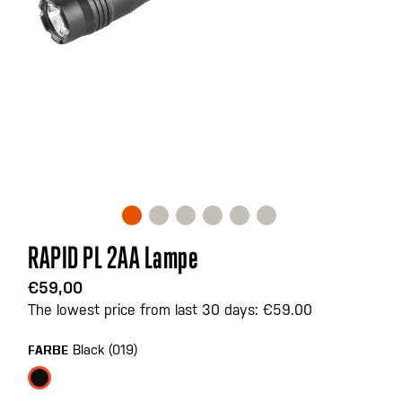
Zum
RAPID PL 2AA Lampe
Anfang
der
€59,00
Bildgalerie
The lowest price from last 30 days: €59.00
springen
Black (019)
FARBE