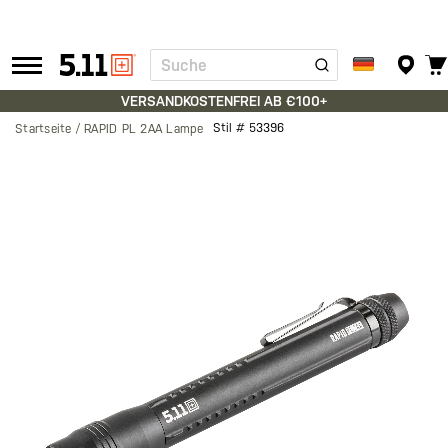
Suche
Tactical
Gear
VERSANDKOSTENFREI AB €100+
Stil #
53396
Startseite
RAPID PL 2AA Lampe
Zum
Ende
der
Bildgalerie
springen