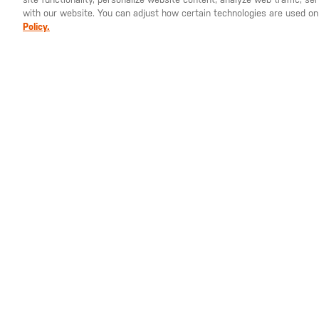
with our website. You can adjust how certain technologies are used on
COUNTRY?
Policy.
€135.00
€6
Speed 4.0 Desert
Recover
RapiDry 8" Stiefel