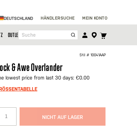
Zum
HÄNDLERSUCHE
MEIN KONTO
DEUTSCHLAND
Inhalt
springen
TOGGLE
TZ
OUTLET
Suche
CART
MENU
Stil #
10041AAP
ock & Awe Overlander
he lowest price from last 30 days: €0.00
RÖSSENTABELLE
NICHT AUF LAGER