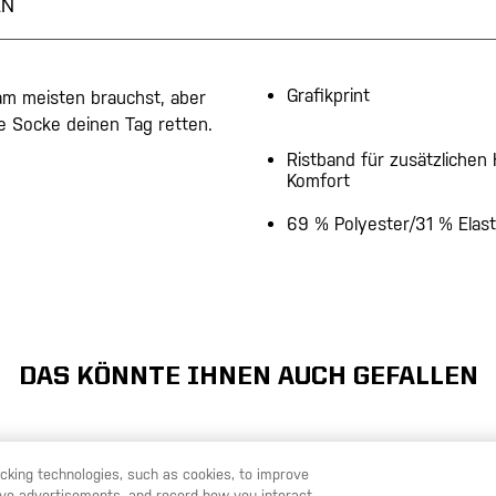
EN
Grafikprint
 am meisten brauchst, aber
 Socke deinen Tag retten.
Ristband für zusätzlichen 
Komfort
69 % Polyester/31 % Elas
DAS KÖNNTE IHNEN AUCH GEFALLEN
racking technologies, such as cookies, to improve
D YOU LIKE TO SHIP TO ANOTHER
STAY ON
serve advertisements, and record how you interact