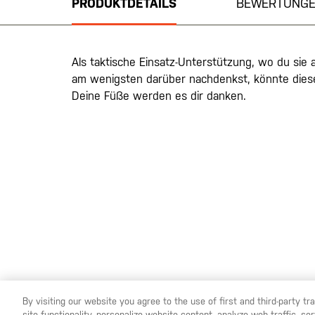
PRODUKTDETAILS
BEWERTUNG
springen
Als taktische Einsatz-Unterstützung, wo du sie
am wenigsten darüber nachdenkst, könnte diese
Deine Füße werden es dir danken.
By visiting our website you agree to the use of first and third-party t
YOU ARE SHOPPING ON OUR
DEUTSCHLAND
SITE. WOUL
site functionality, personalize website content, analyze web traffic, 