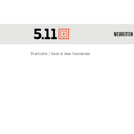
NEUHEITEN
Tactical
Gear
Startseite
Sock & Awe Overlander
Zum
Ende
der
Bildgalerie
springen