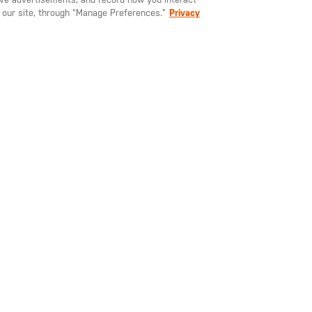
 our site, through “Manage Preferences.”
Privacy
DEUTSCHLAND
2.00
€15.00
€15
y Sandale
Sock & Awe
Sock & A
Vengeful Badger
Swea