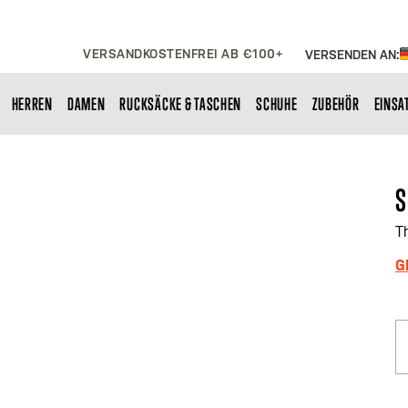
VERSANDKOSTENFREI AB €100+
VERSENDEN AN:
HERREN
DAMEN
RUCKSÄCKE & TASCHEN
SCHUHE
ZUBEHÖR
EINSA
S
T
G