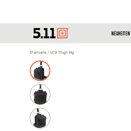
NEUHEITEN
Tactical
Gear
Startseite
UCR Thigh Rig
Zum
Ende
der
Bildgalerie
springen