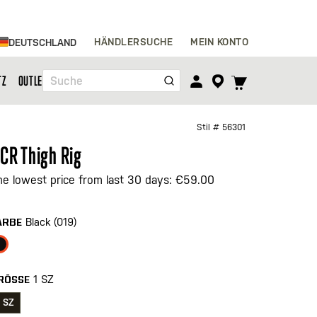
Zum
HÄNDLERSUCHE
MEIN KONTO
DEUTSCHLAND
Inhalt
springen
TOGGLE
TZ
OUTLET
Suche
CART
MENU
Stil #
56301
CR Thigh Rig
he lowest price from last 30 days: €59.00
Black (019)
ARBE
1 SZ
RÖSSE
1 SZ