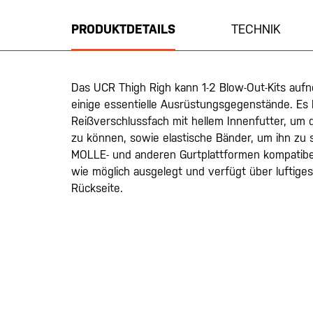
der
Bildgalerie
PRODUKTDETAILS
TECHNIK
springen
Das UCR Thigh Righ kann 1-2 Blow-Out-Kits au
einige essentielle Ausrüstungsgegenstände. Es 
Reißverschlussfach mit hellem Innenfutter, um d
zu können, sowie elastische Bänder, um ihn zu s
MOLLE- und anderen Gurtplattformen kompatibe
wie möglich ausgelegt und verfügt über luftige
Rückseite.