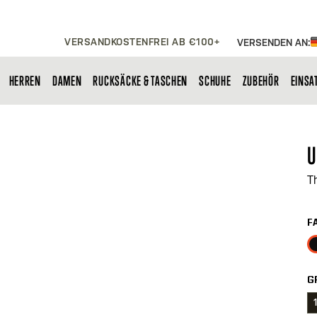
VERSANDKOSTENFREI AB €100+
VERSENDEN AN:
HERREN
DAMEN
RUCKSÄCKE & TASCHEN
SCHUHE
ZUBEHÖR
EINSA
U
T
F
G