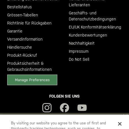
Lieferanten
Bestellstatus
Geschäfts- und
Grössen-Tabellen
Datenschutzbedingungen
Richtlinie für Rückgaben
EU/UK Konformitätserklärung
Garantie
Kundenbewertungen
Versandinformation
Nachhaltigkeit
Händlersuche
Impressum
Produkt-Rückruf
Do Not Sell
Produktsicherheit &
Gebrauchsinformationen
Manage Preferences
FOLGEN SIE UNS
YOU ARE SHOPPING ON OUR
DEUTSCHLAND
SITE. WOULD YOU
By visiting our website you agree to the use of first and
third-party tracking technologies, such as cookies, to