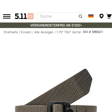
Suche
Tactical
Gear
VERSANDKOSTENFREI AB €100+
Stil #
59552-1
Startseite
Einsatz
Alle Anzeigen
1.75" TDU® Gürtel
Zum
Ende
der
Bildgalerie
springen