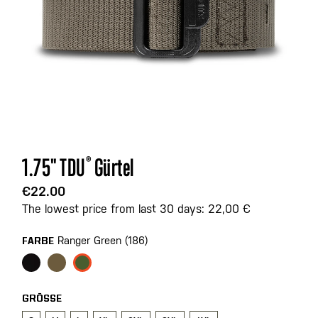
Zum
1.75" TDU
®
Gürtel
Anfang
der
€22.00
Bildgalerie
The lowest price from last 30 days: 22,00 €
springen
Ranger Green (186)
FARBE
GRÖSSE