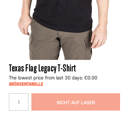
Zum
Texas Flag Legacy T-Shirt
Anfang
der
The lowest price from last 30 days: €0.00
Bildgalerie
GRÖSSENTABELLE
springen
NICHT AUF LAGER