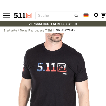
Suche
Tactical
Gear
VERSANDKOSTENFREI AB €100+
Stil #
41242LV
Startseite
Texas Flag Legacy T-Shirt
Zum
Ende
der
Bildgalerie
springen