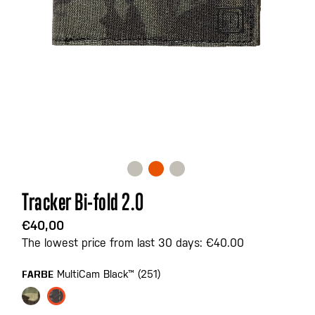
Zum
Tracker Bi-fold 2.0
Anfang
der
€40,00
Bildgalerie
The lowest price from last 30 days: €40.00
springen
MultiCam Black™ (251)
FARBE