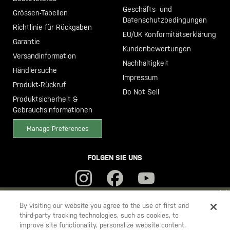
Geschäfts- und
Grössen-Tabellen
Datenschutzbedingungen
Richtlinie für Rückgaben
EU/UK Konformitätserklärung
Garantie
Kundenbewertungen
Versandinformation
Nachhaltigkeit
Händlersuche
Impressum
Produkt-Rückruf
Do Not Sell
Produktsicherheit &
Gebrauchsinformationen
Manage Preferences
FOLGEN SIE UNS
YOU ARE SHOPPING ON OUR
DEUTSCHLAND
SITE. WOULD YOU
By visiting our website you agree to the use of first and
third-party tracking technologies, such as cookies, to
LIKE TO SHIP TO ANOTHER COUNTRY?
improve site functionality, personalize website content,
5.11