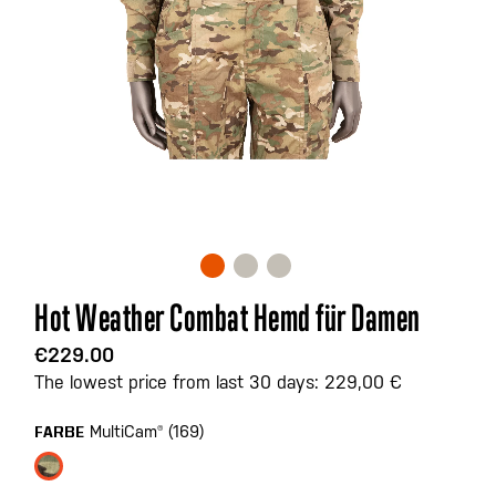
Zum
Hot Weather Combat Hemd für Damen
Anfang
der
€229.00
Bildgalerie
The lowest price from last 30 days: 229,00 €
springen
MultiCam® (169)
FARBE