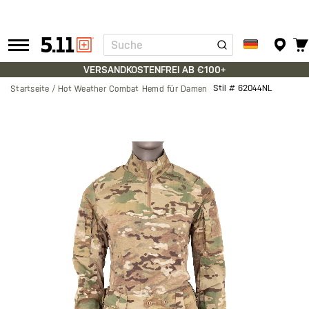
Suche
Tactical
Gear
VERSANDKOSTENFREI AB €100+
Stil #
62044NL
Startseite
Hot Weather Combat Hemd für Damen
Zum
Ende
der
Bildgalerie
springen