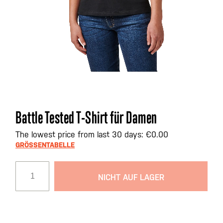
Zum
Battle Tested T-Shirt für Damen
Anfang
der
The lowest price from last 30 days: €0.00
Bildgalerie
GRÖSSENTABELLE
springen
NICHT AUF LAGER