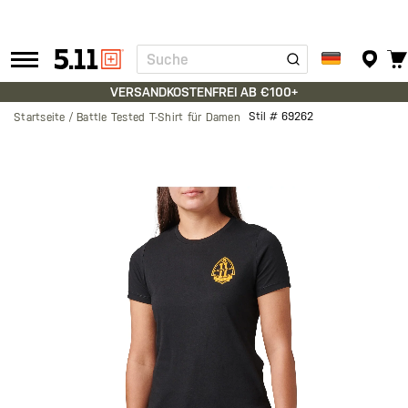
Suche
Tactical
Gear
VERSANDKOSTENFREI AB €100+
Stil #
69262
Startseite
Battle Tested T-Shirt für Damen
Zum
Ende
der
Bildgalerie
springen