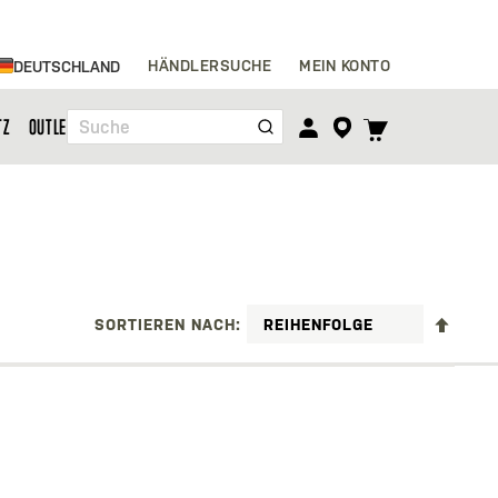
Zum
HÄNDLERSUCHE
MEIN KONTO
DEUTSCHLAND
Inhalt
springen
TOGGLE
TZ
OUTLET
Suche
CART
MENU
ABST
SORTIEREN NACH
SORT