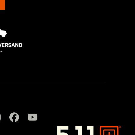
VERSAND
*
5.11