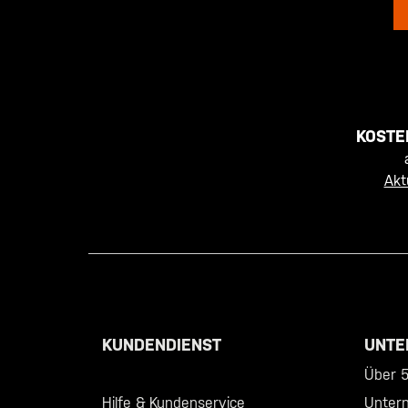
KOSTE
Akt
KUNDENDIENST
UNTE
Call +46 40 23 00 80
Über 5.
Hilfe & Kundenservice
Unter