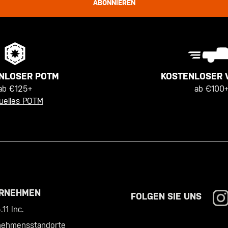
ABONNIEREN
KOSTENLOSER 
NLOSER POTM
ab €100+
ab €125+
uelles POTM
RNEHMEN
FOLGEN SIE UNS
11 Inc.
nehmensstandorte