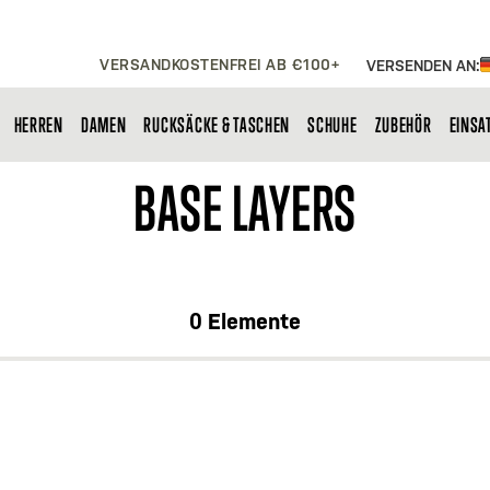
VERSANDKOSTENFREI AB €100+
VERSENDEN AN:
HERREN
DAMEN
RUCKSÄCKE & TASCHEN
SCHUHE
ZUBEHÖR
EINSA
BASE LAYERS
0
Elemente