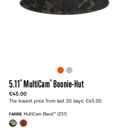
Zum
5.11
®
MultiCam
®
Boonie-Hut
Anfang
der
€45.00
Bildgalerie
The lowest price from last 30 days: €45.00
springen
MultiCam Black™ (251)
FARBE