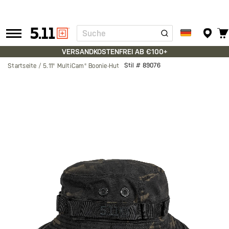
Suche
Tactical
Gear
VERSANDKOSTENFREI AB €100+
Stil #
89076
Startseite
5.11® MultiCam® Boonie-Hut
Zum
Ende
der
Bildgalerie
springen