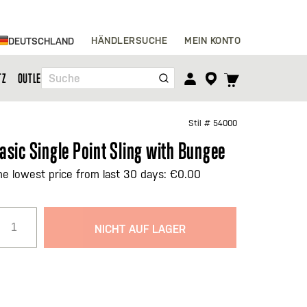
Zum
HÄNDLERSUCHE
MEIN KONTO
DEUTSCHLAND
Inhalt
springen
TOGGLE
TZ
OUTLET
Suche
CART
MENU
Stil #
54000
asic Single Point Sling with Bungee
he lowest price from last 30 days: €0.00
NICHT AUF LAGER