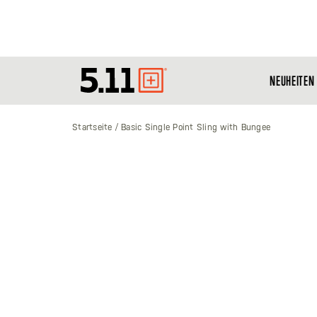
NEUHEITEN
Tactical
Gear
Startseite
Basic Single Point Sling with Bungee
Zum
Ende
der
Bildgalerie
springen