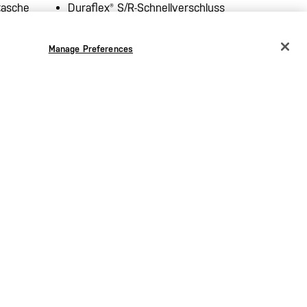
tasche
Duraflex® S/R-Schnellverschluss
Manage Preferences
CHANGE COUNTRY
EUROPE
Österreich
€
Belgien
€
Bulgarien
€
Kroatien
€
R
Tschechien
€
Dänemark
€
Estland
€
Deutschland
€
Griechenland
€