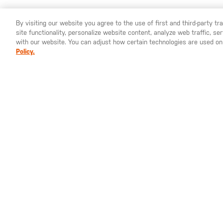
By visiting our website you agree to the use of first and third-party t
YOU ARE SHOPPING ON OUR
DEUTSCHLAND
SITE. WOUL
site functionality, personalize website content, analyze web traffic, 
with our website. You can adjust how certain technologies are used on
COUNTRY?
Policy.