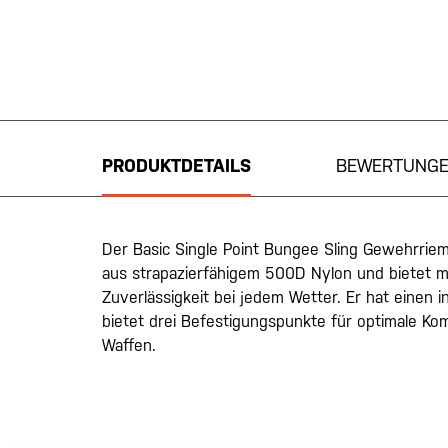
Zum
Anfang
der
Bildgalerie
PRODUKTDETAILS
BEWERTUNG
springen
Der Basic Single Point Bungee Sling Gewehrrieme
aus strapazierfähigem 500D Nylon und bietet m
Zuverlässigkeit bei jedem Wetter. Er hat einen
bietet drei Befestigungspunkte für optimale Kom
Waffen.