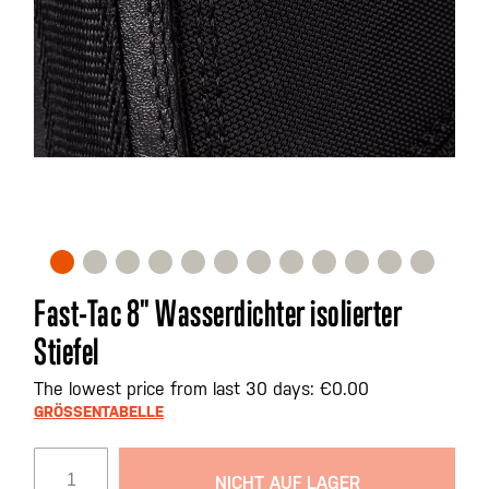
Zum
Fast-Tac 8" Wasserdichter isolierter
Anfang
Stiefel
der
Bildgalerie
The lowest price from last 30 days: €0.00
springen
GRÖSSENTABELLE
NICHT AUF LAGER