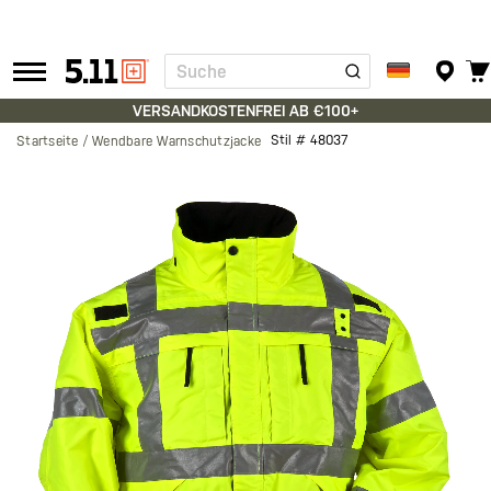
Suche
Tactical
Gear
VERSANDKOSTENFREI AB €100+
Stil #
48037
Startseite
Wendbare Warnschutzjacke
Zum
Ende
der
Bildgalerie
springen