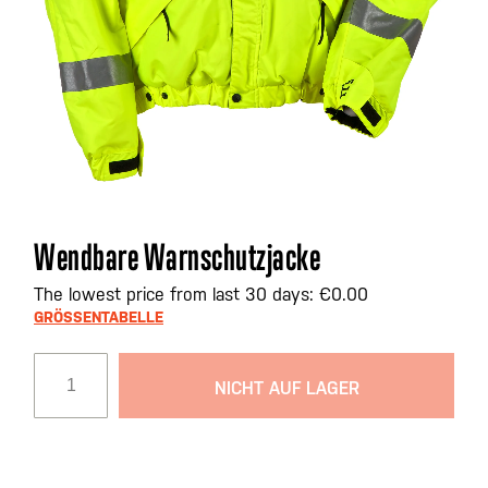
Zum
Wendbare Warnschutzjacke
Anfang
der
The lowest price from last 30 days: €0.00
Bildgalerie
GRÖSSENTABELLE
springen
NICHT AUF LAGER