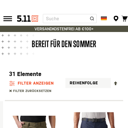
Suche
Tactical
Gear
VERSANDKOSTENFREI AB €100+
BEREIT FÜR DEN SOMMER
31
Elemente
ABS
FILTER ANZEIGEN
SOR
FILTER ZURÜCKSETZEN