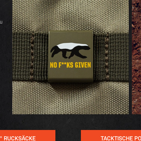
du
® RUCKSÄCKE
TACKTISCHE P