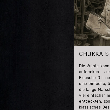
CHUKKA S
Die Wüste kann
aufdecken – auc
Britische Offizi
eine einfache,
die lange Märsc
viel einfacher 
entdeckten, soll
klassisches Desi