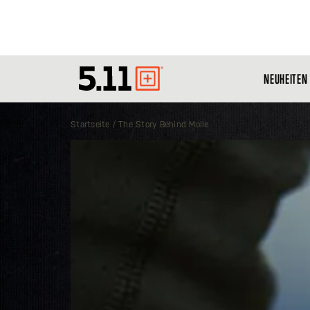
NEUHEITEN
Tactical
Gear
Startseite
The Story Behind Molle