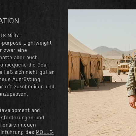
ATION
S-Militär
l-purpose Lightweight
ar zwar eine
hatte aber auch
 unbequem, die Gear-
e ließ sich nicht gut an
 neue Ausrüstung
ar oft zuschneiden und
 anzupassen.
 Development and
ausforderungen und
utionären neuen
Einführung des
MOLLE-