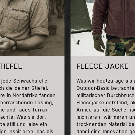
TIEFEL
FLEECE JACKE
 jede Schwachstelle
Was wir heutzutage als a
h die deiner Stiefel.
Outdoor-Basic betrachte
ere in Nordafrika fanden
militärischer Durchbruch
 überraschende Lösung,
Fleecejacke entstand, al
he und raues Terrain
Armee auf die Suche na
machte. Was sie dort
leichteren, wärmeren un
te still und leise ein
trocknenden Material be
gn inspirieren, das bis
dabei eine Innovation ge