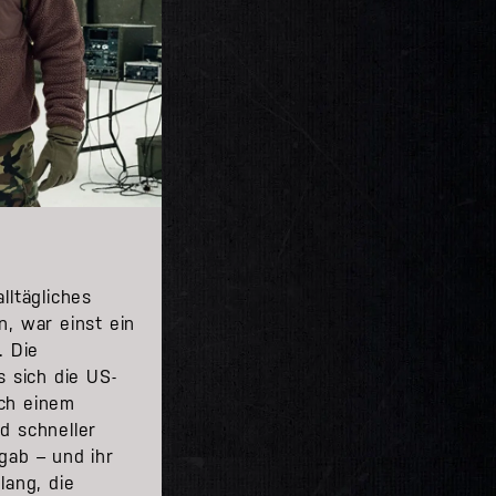
lltägliches
n, war einst ein
. Die
s sich die US-
ch einem
d schneller
gab – und ihr
lang, die