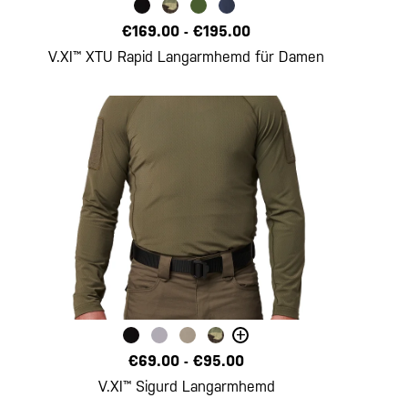
€169.00
-
€195.00
V.XI™ XTU Rapid Langarmhemd für Damen
+
€69.00
-
€95.00
V.XI™ Sigurd Langarmhemd