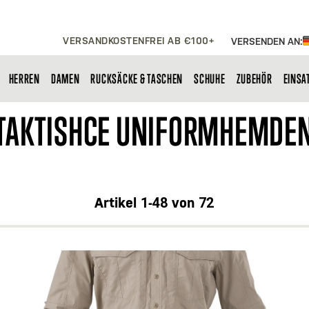
VERSANDKOSTENFREI AB €100+
VERSENDEN AN:
HERREN
DAMEN
RUCKSÄCKE & TASCHEN
SCHUHE
ZUBEHÖR
EINSA
TAKTISHCE UNIFORMHEMDE
Artikel
1
-
48
von
72