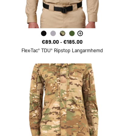
+
€89.00
-
€185.00
Flex-Tac® TDU® Ripstop Langarmhemd