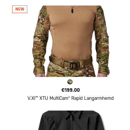
€199.00
V.XI™ XTU MultiCam® Rapid Langarmhemd