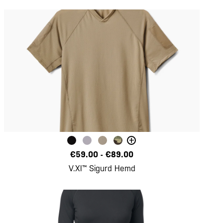
+
€59.00
-
€89.00
V.XI™ Sigurd Hemd