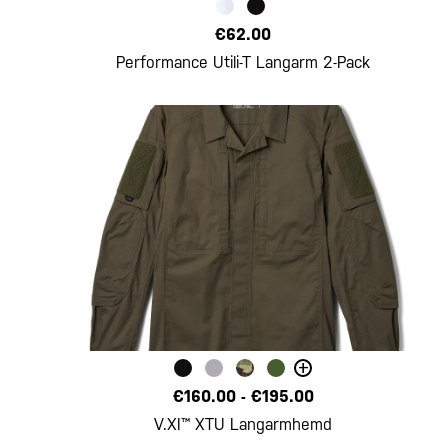
€62.00
Performance Utili-T Langarm 2-Pack
+
€160.00
-
€195.00
V.XI™ XTU Langarmhemd