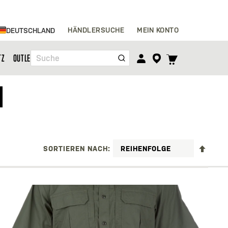
Zum
HÄNDLERSUCHE
MEIN KONTO
DEUTSCHLAND
Inhalt
springen
TOGGLE
TZ
OUTLET
Suche
CART
MENU
N
ABST
SORTIEREN NACH
SORT